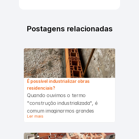
Postagens relacionadas
É possível industrializar obras 
residenciais?
Quando ouvimos o termo 
"construção industrializada", é 
comum imaginarmos grandes 
Ler mais
galpões, prédios comerciais ou 
módulos pré-fabricados chegando 
prontos em caminhões. Mas uma 