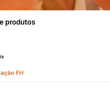
e produtos
is
dação FH