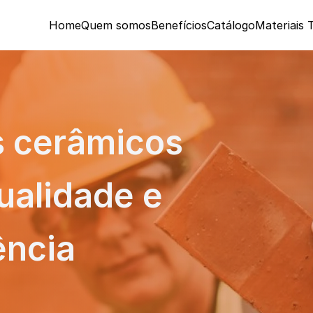
Home
Quem somos
Benefícios
Catálogo
Materiais 
s cerâmicos 
alidade e 
ência