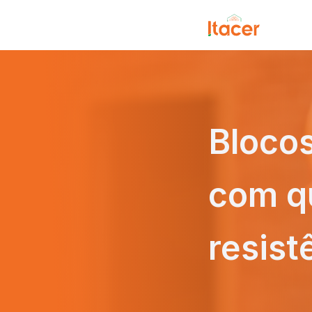
Bloco
com qu
resist