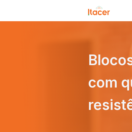
Bloco
com qu
resist