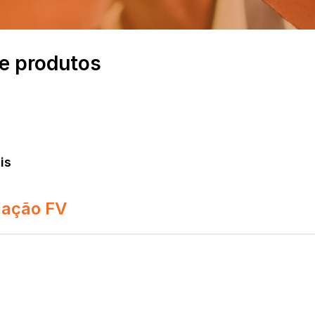
e produtos
is
dação FV