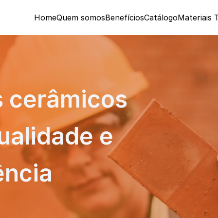
Home
Quem somos
Benefícios
Catálogo
Materiais 
s cerâmicos 
alidade e 
ência