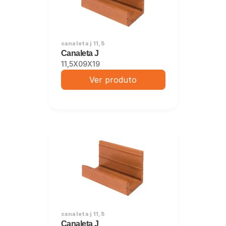
canaleta j 11,5
Canaleta J
11,5X09X19
Ver produto
canaleta j 11,5
Canaleta J