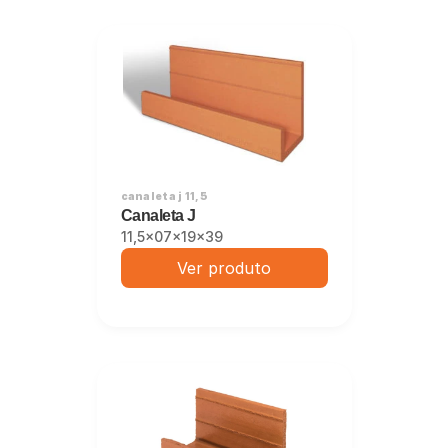
canaleta j 11,5
Canaleta J
11,5x07x19x39
Ver produto