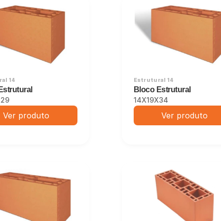
al 14
Estrutural 14
Estrutural
Bloco Estrutural
X29
14X19X34
Ver produto
Ver produto