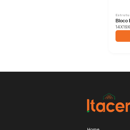
Estrutur
Bloco 
14X19
Home