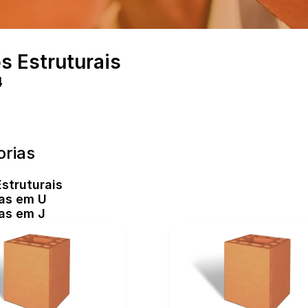
s Estruturais
4
orias
struturais
as em U
as em J