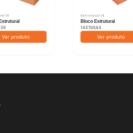
al 14
Estrutural 14
Estrutural
Bloco Estrutural
X39
14X19X44
Ver produto
Ver produto