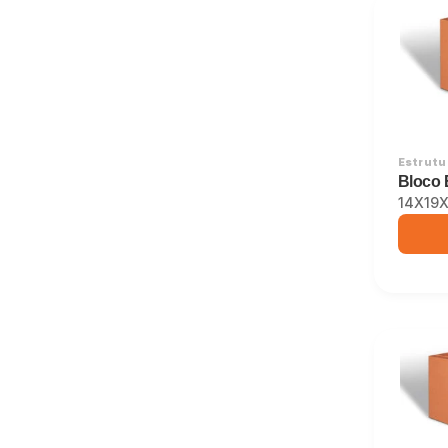
Estrutur
Bloco 
14X19